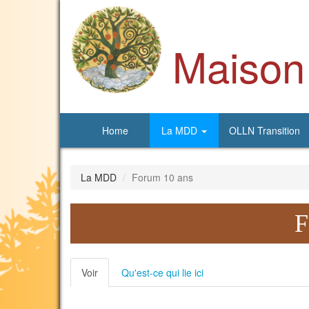
Aller
au
contenu
Maison
principal
Home
La MDD
OLLN Transition
La MDD
Forum 10 ans
F
Onglets
Voir
(onglet
Qu'est-ce qui lie ici
principaux
actif)