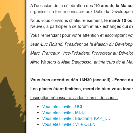
A l’occasion de la célébration des ’
10 ans de la Mais
organiser un forum consacré aux Défis du Développem
Nous vous convions chaleureusement,
le mardi 10 oc
Neuve), à participer à ce forum et aux échanges qui s’
Vous remerciant pour votre attention et escomptant vo
J
ean-Luc Roland, Président de la Maison du Développ
Marc Francaux, Vice-Président, Prorecteur au Dével
Aline Wauters & Alain Dangoisse, animateurs de la M
Vous êtes attendus dès 16H30 (accueil) - Ferme du
Les places étant limitées, merci de bien vous ins
Inscription nécessaire via les liens ci-dessous :
Vous êtes invité : UCL
Vous êtes invité : MDD
Vous êtes invité : Étudiants-KAP_DD
Vous êtes invité : Ville-OLLN